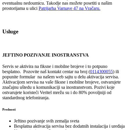
eventualnu nedoumicu. Takodje nas možete posetiti u našim
prostorijama u ulici
Patrijarha Varnave 47 na Vračaru.
Usluge
JEFTINO POZIVANJE INOSTRANSTVA
Servis se aktivira na fiksne i mobilne brojeve i to potpuno
besplatno. Pozovite naš kontakt centar na broj (
0114300055
) ili
popunite formular na našem web sajtu u delu aktivacija servisa.
Aktivacijom servisa na vaše fiksne i mobilne brojeve, ostvarujete
značajnu uštedu u komunikaciji sa inostranstvom. Pozivi koje
ostvarujete koristeći Veritel mrežu su i do 80% povoljniji od
standardnog telefoniranja.
Prednosti
Jeftino pozivanje svih zemalja sveta
Besplatna aktivacija servisa bez dodatnih instalacija i uređaja