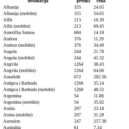
destinacija
prefiks
cena
Albanija
355
24.65
Albanija (mobilni)
355
54.65
Alžir
213
16.39
Alžir (mobilni)
213
69.45
Američka Samoa
684
14.18
Andora
376
11.29
Andora (mobilni)
376
34.49
Angola
244
21.78
Angola (mobilni)
244
41.32
Angvila
1264
38.43
Angvila (mobilni)
1264
64.06
Antarktik
672
282.56
Antigva i Barbuda
1268
35.14
Antigva i Barbuda (mobilni)
1268
48.52
Argentina
54
11.88
Argentina (mobilni)
54
35.92
Aruba
297
23.18
Aruba (mobilni)
297
31.28
Asension
247
257.38
Australija
61
7.14