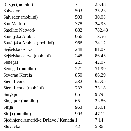
Rusija (mobilni)
7
25.48
Salvador
503
25.23
Salvador (mobilni)
503
30.08
San Marino
378
24.93
Satellite Network
882
782.43
Saudijska Arabija
966
18.56
Saudijska Arabija (mobilni)
966
24.12
Sejšelska ostrva
248
81.07
Sejšelska ostrva (mobilni)
248
86.45
Senegal
221
42.07
Senegal (mobilni)
221
51.99
Severna Koreja
850
86.29
Siera Leone
232
62.95
Siera Leone (mobilni)
232
73.18
Singapur
65
9.79
Singapor (mobilni)
65
23.86
Sirija
963
35.61
Sirija (mobilni)
963
47.11
Sjedinjene Američke Države / Kanada
1
7.14
Slovačka
421
5.86