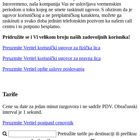
Istovremeno, naša kompanija Vas ne uslovljava vremenskim
periodom u toku kojeg ne smete raskinuti ugovor. S obzirom da je
ugovor korisničkog a ne pretplatničkog karaktera, možete ga
raskinuti u svako doba jednim telefonskim pozivom ka našem call
centru i to potpuno besplatno.
Pridružite se i Vi velikom broju naših zadovoljnih korisnika!
Preuzmite Veritel korisnički ugovor za fizička lica
Preuzmite Veritel korisnički ugovor za pravna lica
Preuzmite Veritel opšte uslove poslovanja
Tarife
Cene su date za jedan minut razgovora i ne sadrže PDV. Obračunski
interval je 1 sekund.
Preuzmite Veritel postpaid cenovnik
Pretražite tarife po destinaciji ili prefiksu