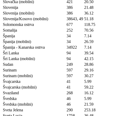
Slovačka (mobilni)
421
20.50
Slovenija
386
21.48
Slovenija (mobilni)
386
36.12
Slovenija/Kosovo (mobilni)
38643, 49
51.18
Solomonska ostrva
677
118.75
Somalija
252
70.56
Španija
34
7.14
Španija (mobilni)
34
26.59
Španija - Kanarska ostrva
34922
7.14
Šri Lanka
94
39.54
Šri Lanka (mobilni)
94
42.15
Sudan
249
28.86
Surinam
597
29.16
Surinam (mobilni)
597
30.27
Švajcarska
41
5.99
Švajcarska (mobilni)
41
59.22
Svaziland
268
16.12
Švedska
46
5.99
Švedska (mobilni)
46
21.59
Sveta Jelena
290
253.18
Sveta Lucia
1758
36.48