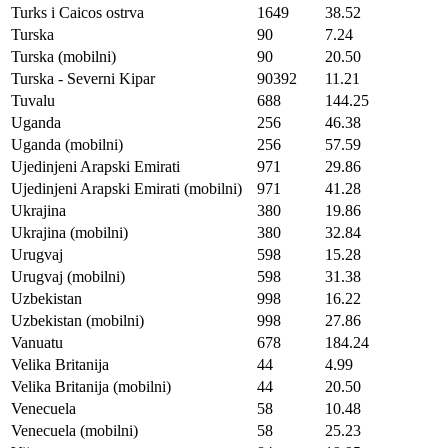
Turks i Caicos ostrva
1649
38.52
Turska
90
7.24
Turska (mobilni)
90
20.50
Turska - Severni Kipar
90392
11.21
Tuvalu
688
144.25
Uganda
256
46.38
Uganda (mobilni)
256
57.59
Ujedinjeni Arapski Emirati
971
29.86
Ujedinjeni Arapski Emirati (mobilni)
971
41.28
Ukrajina
380
19.86
Ukrajina (mobilni)
380
32.84
Urugvaj
598
15.28
Urugvaj (mobilni)
598
31.38
Uzbekistan
998
16.22
Uzbekistan (mobilni)
998
27.86
Vanuatu
678
184.24
Velika Britanija
44
4.99
Velika Britanija (mobilni)
44
20.50
Venecuela
58
10.48
Venecuela (mobilni)
58
25.23