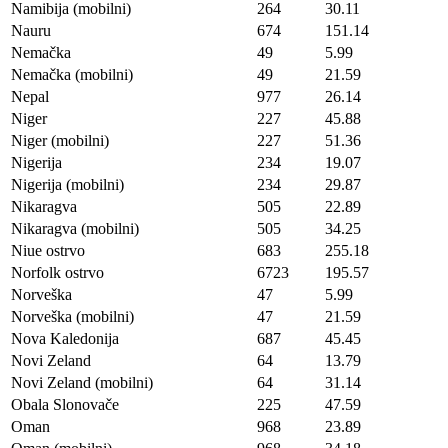
Namibija (mobilni)
264
30.11
Nauru
674
151.14
Nemačka
49
5.99
Nemačka (mobilni)
49
21.59
Nepal
977
26.14
Niger
227
45.88
Niger (mobilni)
227
51.36
Nigerija
234
19.07
Nigerija (mobilni)
234
29.87
Nikaragva
505
22.89
Nikaragva (mobilni)
505
34.25
Niue ostrvo
683
255.18
Norfolk ostrvo
6723
195.57
Norveška
47
5.99
Norveška (mobilni)
47
21.59
Nova Kaledonija
687
45.45
Novi Zeland
64
13.79
Novi Zeland (mobilni)
64
31.14
Obala Slonovače
225
47.59
Oman
968
23.89