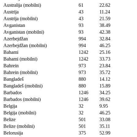
Australija (mobilni)
61
22.62
Austrija
43
11.24
Austrija (mobilni)
43
21.59
Avganistan
93
38.49
Avganistan (mobilni)
93
42.38
Azerbejdžan
994
32.84
Azerbejdžan (mobilni)
994
46.25
Bahami
1242
25.16
Bahami (mobilni)
1242
33.73
Bahrein
973
23.84
Bahrein (mobilni)
973
35.72
Bangladeš
880
14.12
Bangladeš (mobilni)
880
15.89
Barbados
1246
34.25
Barbados (mobilni)
1246
39.62
Belgija
32
9.95
Belgija (mobilni)
32
46.25
Belize
501
33.08
Belize (mobilni)
501
35.11
Belorusija
375
52.99