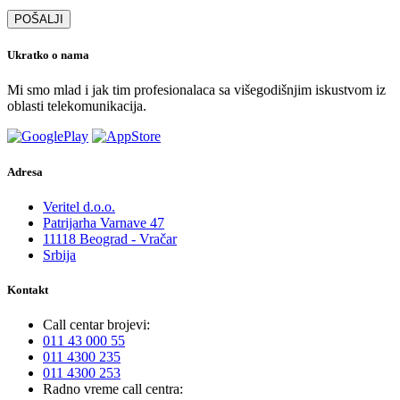
POŠALJI
Ukratko o nama
Mi smo mlad i jak tim profesionalaca sa višegodišnjim iskustvom iz
oblasti telekomunikacija.
Adresa
Veritel d.o.o.
Patrijarha Varnave 47
11118 Beograd - Vračar
Srbija
Kontakt
Call centar brojevi:
011‎‎ 43 000 55
011 4300 235
011 4300 253
Radno vreme call centra: