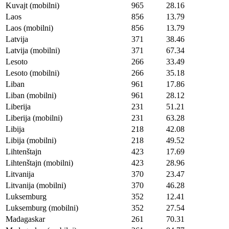
Kuvajt (mobilni)
965
28.16
Laos
856
13.79
Laos (mobilni)
856
13.79
Latvija
371
38.46
Latvija (mobilni)
371
67.34
Lesoto
266
33.49
Lesoto (mobilni)
266
35.18
Liban
961
17.86
Liban (mobilni)
961
28.12
Liberija
231
51.21
Liberija (mobilni)
231
63.28
Libija
218
42.08
Libija (mobilni)
218
49.52
Lihtenštajn
423
17.69
Lihtenštajn (mobilni)
423
28.96
Litvanija
370
23.47
Litvanija (mobilni)
370
46.28
Luksemburg
352
12.41
Luksemburg (mobilni)
352
27.54
Madagaskar
261
70.31