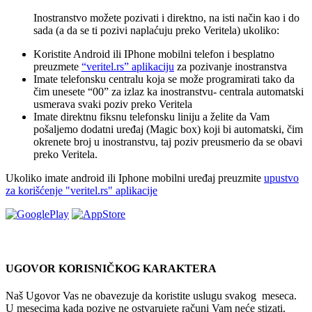
Inostranstvo možete pozivati i direktno, na isti način kao i do
sada (a da se ti pozivi naplaćuju preko Veritela) ukoliko:
Koristite Android ili IPhone mobilni telefon i besplatno
preuzmete
“veritel.rs” aplikaciju
za pozivanje inostranstva
Imate telefonsku centralu koja se može programirati tako da
čim unesete “00” za izlaz ka inostranstvu- centrala automatski
usmerava svaki poziv preko Veritela
Imate direktnu fiksnu telefonsku liniju a želite da Vam
pošaljemo dodatni uređaj (Magic box) koji bi automatski, čim
okrenete broj u inostranstvu, taj poziv preusmerio da se obavi
preko Veritela.
Ukoliko imate android ili Iphone mobilni uređaj preuzmite
upustvo
za korišćenje "veritel.rs" aplikacije
UGOVOR KORISNIČKOG KARAKTERA
Naš Ugovor Vas ne obavezuje da koristite uslugu svakog meseca.
U mesecima kada pozive ne ostvarujete računi Vam neće stizati.