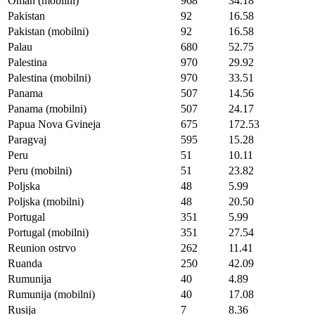
Oman (mobilni)
968
34.18
Pakistan
92
16.58
Pakistan (mobilni)
92
16.58
Palau
680
52.75
Palestina
970
29.92
Palestina (mobilni)
970
33.51
Panama
507
14.56
Panama (mobilni)
507
24.17
Papua Nova Gvineja
675
172.53
Paragvaj
595
15.28
Peru
51
10.11
Peru (mobilni)
51
23.82
Poljska
48
5.99
Poljska (mobilni)
48
20.50
Portugal
351
5.99
Portugal (mobilni)
351
27.54
Reunion ostrvo
262
11.41
Ruanda
250
42.09
Rumunija
40
4.89
Rumunija (mobilni)
40
17.08
Rusija
7
8.36