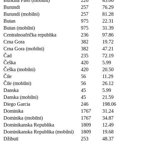
Burkina Faso (mobilni)
226
43.06
Burundi
257
76.29
Burundi (mobilni)
257
81.28
Butan
975
22.31
Butan (mobilni)
975
31.39
Centralnoafrička republika
236
97.86
Crna Gora
382
19.72
Crna Gora (mobilni)
382
47.21
Čad
235
72.19
Češka
420
5.99
Češka (mobilni)
420
20.50
Čile
56
11.29
Čile (mobilni)
56
26.12
Danska
45
5.99
Danska (mobilni)
45
21.59
Diego Garcia
246
198.06
Dominika
1767
31.24
Dominika (mobilni)
1767
34.87
Dominikanska Republika
1809
12.49
Dominikanska Republika (mobilni)
1809
19.68
Džibuti
253
48.37