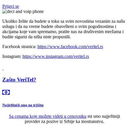
Prijavi se
Ukoliko želite da budete u toku sa svim novostima vezanim za našu
uslugu i da na vreme budete obavešteni o svim pogodnostima i
akcijama koje vam spremamo, pratite nas na društvenim mrežama i
budite sigurni da ništa niste propustili.
Facebook stranica:
https://www.facebook.com/veritel.rs
Instagram:
https://www.instagram.com/veritel.rs
Zašto VeriTel?
Najjeftiniji smo na tržištu
Sa cenama koje možete videti u
cenovniku
mi smo najjeftiniji
provider za pozive iz Srbije ka inostranstvu.