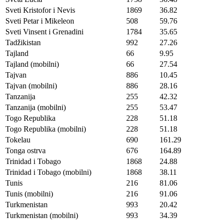
Sveti Kristofor i Nevis
1869
36.82
Sveti Petar i Mikeleon
508
59.76
Sveti Vinsent i Grenadini
1784
35.65
Tadžikistan
992
27.26
Tajland
66
9.95
Tajland (mobilni)
66
27.54
Tajvan
886
10.45
Tajvan (mobilni)
886
28.16
Tanzanija
255
42.32
Tanzanija (mobilni)
255
53.47
Togo Republika
228
51.18
Togo Republika (mobilni)
228
51.18
Tokelau
690
161.29
Tonga ostrva
676
164.89
Trinidad i Tobago
1868
24.88
Trinidad i Tobago (mobilni)
1868
38.11
Tunis
216
81.06
Tunis (mobilni)
216
91.06
Turkmenistan
993
20.42
Turkmenistan (mobilni)
993
34.39