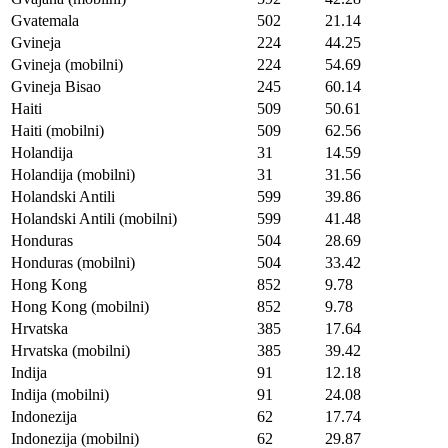
Gvatemala
502
21.14
Gvineja
224
44.25
Gvineja (mobilni)
224
54.69
Gvineja Bisao
245
60.14
Haiti
509
50.61
Haiti (mobilni)
509
62.56
Holandija
31
14.59
Holandija (mobilni)
31
31.56
Holandski Antili
599
39.86
Holandski Antili (mobilni)
599
41.48
Honduras
504
28.69
Honduras (mobilni)
504
33.42
Hong Kong
852
9.78
Hong Kong (mobilni)
852
9.78
Hrvatska
385
17.64
Hrvatska (mobilni)
385
39.42
Indija
91
12.18
Indija (mobilni)
91
24.08
Indonezija
62
17.74
Indonezija (mobilni)
62
29.87