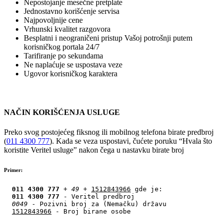
Nepostojanje mesečne pretplate
Jednostavno korišćenje servisa
Najpovoljnije cene
Vrhunski kvalitet razgovora
Besplatni i neograničeni pristup Vašoj potrošnji putem
korisničkog portala 24/7
Tarifiranje po sekundama
Ne naplaćuje se uspostava veze
Ugovor korisničkog karaktera
NAČIN KORIŠĆENJA USLUGE
Preko svog postojećeg fiksnog ili mobilnog telefona birate predbroj
(
011 4300 777
). Kada se veza uspostavi, čućete poruku “Hvala što
koristite Veritel usluge” nakon čega u nastavku birate broj
Primer:
‎011 4300 777
 + 
49
 + 
1512843966
 gde je:

‎011 4300 777
 - Veritel predbroj

0049
 - Pozivni broj za (Nemačku) državu

1512843966
 - Broj birane osobe
