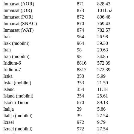
Inmarsat (AOR)
871
828.43
Inmarsat (IOR)
873
1011.52
Inmarsat (POR)
872
806.48
Inmarsat (SNAC)
870
769.43
Inmarsat (WAT)
874
782.57
Irak
964
26.98
Irak (mobilni)
964
39.30
Iran
98
29.63
Iran (mobilni)
98
34.85
Iridium-6
8816
572.39
Iridium-7
8817
572.39
Irska
353
5.99
Irska (mobilni)
353
21.59
Island
354
11.18
Island (mobilni)
354
25.61
Istočni Timor
670
89.13
Italija
39
5.86
Italija (mobilni)
39
27.54
Izrael
972
9.79
Izrael (mobilni)
972
27.54