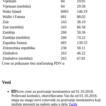
Vijetnam
84
19.95
Vijetnam (mobilni)
84
29.58
Wake Island
6993
146.19
Wallis i Fatuna
681
88.02
Zair
243
38.19
Zair (mobilni)
243
86.58
Zambija
260
59.36
Zambija (mobilni)
260
74.22
Zapadna Samoa
685
139.55
Zelenortska republika
238
58.11
Zimbabve
263
46.22
Zimbabve (mobilni)
263
67.81
Cene su prikazane bez uračunatog PDV-a
Vesti
Nove cene za pozivanje inostranstva od 01.10.2018.
Poštovani korisnici, obaveštavamo Vas da od 01.10.2018.
stupa na snagu novi cenovnik za pozivanje inostranstva koji
možete preuzeti na našem sajtu u delu
Tarife