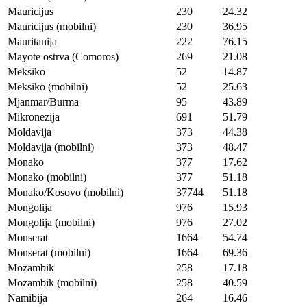
Mauricijus
230
24.32
Mauricijus (mobilni)
230
36.95
Mauritanija
222
76.15
Mayote ostrva (Comoros)
269
21.08
Meksiko
52
14.87
Meksiko (mobilni)
52
25.63
Mjanmar/Burma
95
43.89
Mikronezija
691
51.79
Moldavija
373
44.38
Moldavija (mobilni)
373
48.47
Monako
377
17.62
Monako (mobilni)
377
51.18
Monako/Kosovo (mobilni)
37744
51.18
Mongolija
976
15.93
Mongolija (mobilni)
976
27.02
Monserat
1664
54.74
Monserat (mobilni)
1664
69.36
Mozambik
258
17.18
Mozambik (mobilni)
258
40.59
Namibija
264
16.46