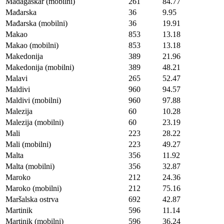
Madagaskar (mobilni)
261
84.77
Mađarska
36
9.95
Mađarska (mobilni)
36
19.91
Makao
853
13.18
Makao (mobilni)
853
13.18
Makedonija
389
21.96
Makedonija (mobilni)
389
48.21
Malavi
265
52.47
Maldivi
960
94.57
Maldivi (mobilni)
960
97.88
Malezija
60
10.28
Malezija (mobilni)
60
23.19
Mali
223
28.22
Mali (mobilni)
223
49.27
Malta
356
11.92
Malta (mobilni)
356
32.87
Maroko
212
24.36
Maroko (mobilni)
212
75.16
Maršalska ostrva
692
42.87
Martinik
596
11.14
Martinik (mobilni)
596
36.24