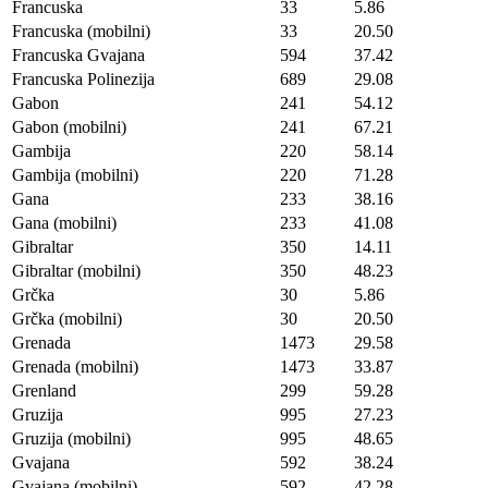
Francuska
33
5.86
Francuska (mobilni)
33
20.50
Francuska Gvajana
594
37.42
Francuska Polinezija
689
29.08
Gabon
241
54.12
Gabon (mobilni)
241
67.21
Gambija
220
58.14
Gambija (mobilni)
220
71.28
Gana
233
38.16
Gana (mobilni)
233
41.08
Gibraltar
350
14.11
Gibraltar (mobilni)
350
48.23
Grčka
30
5.86
Grčka (mobilni)
30
20.50
Grenada
1473
29.58
Grenada (mobilni)
1473
33.87
Grenland
299
59.28
Gruzija
995
27.23
Gruzija (mobilni)
995
48.65
Gvajana
592
38.24
Gvajana (mobilni)
592
42.28