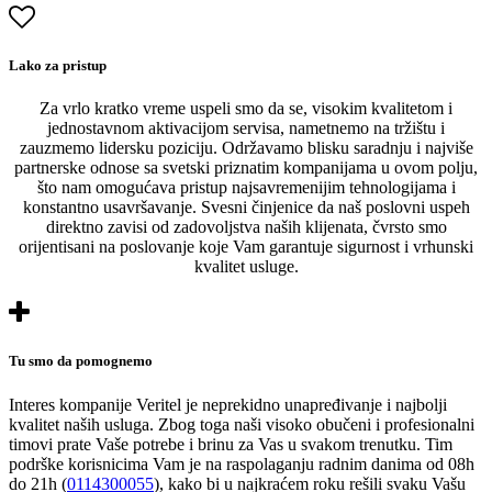
Lako za pristup
Za vrlo kratko vreme uspeli smo da se, visokim kvalitetom i
jednostavnom aktivacijom servisa, nametnemo na tržištu i
zauzmemo lidersku poziciju. Održavamo blisku saradnju i najviše
partnerske odnose sa svetski priznatim kompanijama u ovom polju,
što nam omogućava pristup najsavremenijim tehnologijama i
konstantno usavršavanje. Svesni činjenice da naš poslovni uspeh
direktno zavisi od zadovoljstva naših klijenata, čvrsto smo
orijentisani na poslovanje koje Vam garantuje sigurnost i vrhunski
kvalitet usluge.
Tu smo da pomognemo
Interes kompanije Veritel je neprekidno unapređivanje i najbolji
kvalitet naših usluga. Zbog toga naši visoko obučeni i profesionalni
timovi prate Vaše potrebe i brinu za Vas u svakom trenutku. Tim
podrške korisnicima Vam je na raspolaganju radnim danima od 08h
do 21h (
0114300055
), kako bi u najkraćem roku rešili svaku Vašu