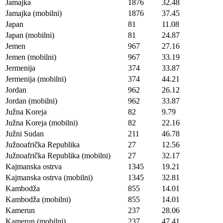
Jamajka
1876
32.48
Jamajka (mobilni)
1876
37.45
Japan
81
11.08
Japan (mobilni)
81
24.87
Jemen
967
27.16
Jemen (mobilni)
967
33.19
Jermenija
374
33.87
Jermenija (mobilni)
374
44.21
Jordan
962
26.12
Jordan (mobilni)
962
33.87
Južna Koreja
82
9.79
Južna Koreja (mobilni)
82
22.16
Južni Sudan
211
46.78
Južnoafrička Republika
27
12.56
Južnoafrička Republika (mobilni)
27
32.17
Kajmanska ostrva
1345
19.21
Kajmanska ostrva (mobilni)
1345
32.81
Kambodža
855
14.01
Kambodža (mobilni)
855
14.01
Kamerun
237
28.06
Kamerun (mobilni)
237
47.41