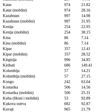
Katar
974
21.82
Katar (mobilni)
974
28.16
Kazahstan
997
14.98
Kazahstan (mobilni)
997
31.95
Kenija
254
22.95
Kenija (mobilni)
254
38.15
Kina
86
7.14
Kina (mobilni)
86
7.14
Kipar
357
12.41
Kipar (mobilni)
357
28.52
Kirgizija
996
34.85
Kiribati
686
149.41
Kolumbija
57
14.21
Kolumbija (mobilni)
57
27.15
Kongo
242
63.04
Kostarika
506
14.56
Kostarika (mobilni)
506
25.31
Kuba (fiksni i mobilni)
53
92.89
Kukova ostrva
682
92.87
Kuvajt
965
21.79