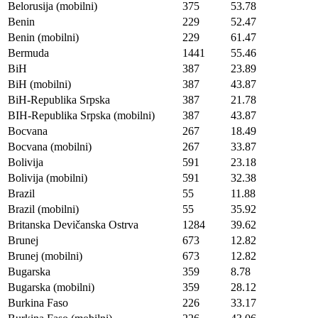
Belorusija (mobilni)
375
53.78
Benin
229
52.47
Benin (mobilni)
229
61.47
Bermuda
1441
55.46
BiH
387
23.89
BiH (mobilni)
387
43.87
BiH-Republika Srpska
387
21.78
BIH-Republika Srpska (mobilni)
387
43.87
Bocvana
267
18.49
Bocvana (mobilni)
267
33.87
Bolivija
591
23.18
Bolivija (mobilni)
591
32.38
Brazil
55
11.88
Brazil (mobilni)
55
35.92
Britanska Devičanska Ostrva
1284
39.62
Brunej
673
12.82
Brunej (mobilni)
673
12.82
Bugarska
359
8.78
Bugarska (mobilni)
359
28.12
Burkina Faso
226
33.17