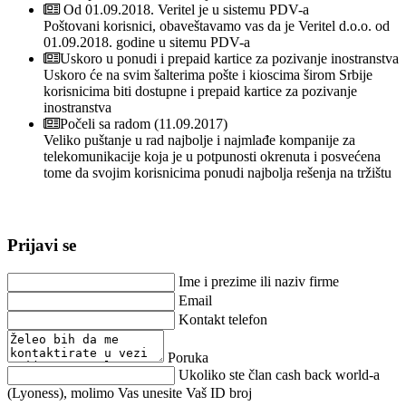
Od 01.09.2018. Veritel je u sistemu PDV-a
Poštovani korisnici, obaveštavamo vas da je Veritel d.o.o. od
01.09.2018. godine u sitemu PDV-a
Uskoro u ponudi i prepaid kartice za pozivanje inostranstva
Uskoro će na svim šalterima pošte i kioscima širom Srbije
korisnicima biti dostupne i prepaid kartice za pozivanje
inostranstva
Počeli sa radom (11.09.2017)
Veliko puštanje u rad najbolje i najmlađe kompanije za
telekomunikacije koja je u potpunosti okrenuta i posvećena
tome da svojim korisnicima ponudi najbolja rešenja na tržištu
Prijavi se
Ime i prezime ili naziv firme
Email
Kontakt telefon
Poruka
Ukoliko ste član cash back world-a
(Lyoness), molimo Vas unesite Vaš ID broj