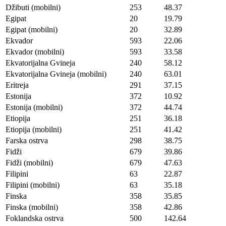
Džibuti (mobilni)
253
48.37
Egipat
20
19.79
Egipat (mobilni)
20
32.89
Ekvador
593
22.06
Ekvador (mobilni)
593
33.58
Ekvatorijalna Gvineja
240
58.12
Ekvatorijalna Gvineja (mobilni)
240
63.01
Eritreja
291
37.15
Estonija
372
10.92
Estonija (mobilni)
372
44.74
Etiopija
251
36.18
Etiopija (mobilni)
251
41.42
Farska ostrva
298
38.75
Fidži
679
39.86
Fidži (mobilni)
679
47.63
Filipini
63
22.87
Filipini (mobilni)
63
35.18
Finska
358
35.85
Finska (mobilni)
358
42.86
Foklandska ostrva
500
142.64